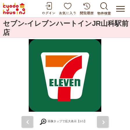
セブン-イレブンハートインJR山科駅前
店
前
次
画像タップで拡大表示【
1
/1】