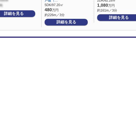
戸建（…
2DK/62.28㎡
5DK/97.20㎡
1,080
万円
480
万円
約161m／3分
詳細を見る
約226m／3分
詳細を見る
詳細を見る