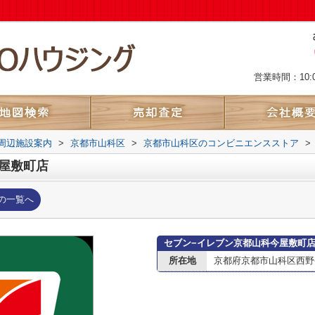
営業時間：10:
周辺施設案内
>
京都市山科区
>
京都市山科区のコンビニエンスストア
>
屋敷町店
の一覧へ
セブン−イレブン京都山科今屋敷町
所在地
京都府京都市山科区西野今