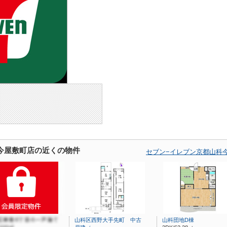
今屋敷町店の近くの物件
セブン−イレブン京都山科
山科区西野大手先町 中古
山科団地D棟