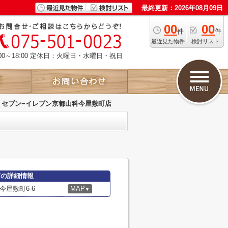
最終更新：2026年08月09日
00
00
件
件
最近見た物件
検討リスト
00～18:00 定休日：火曜日・水曜日・祝日
セブン−イレブン京都山科今屋敷町店
店の詳細情報
屋敷町6-6
MAP
▼