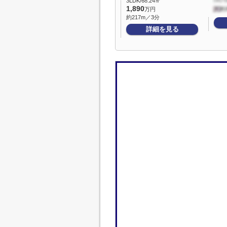
3LDK/68.24㎡
1,890
万円
約217m／3分
詳細を見る