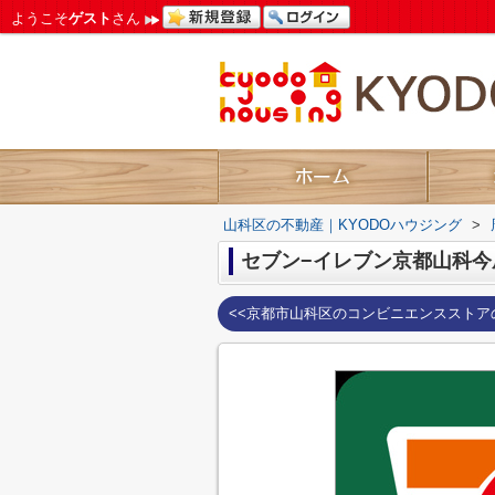
ようこそ
ゲスト
さん
山科区の不動産｜KYODOハウジング
>
セブン−イレブン京都山科今
<<京都市山科区のコンビニエンスストア