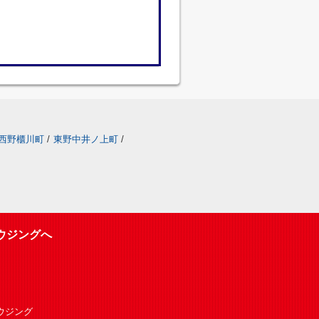
西野櫃川町
/
東野中井ノ上町
/
ウジングへ
Oハウジング