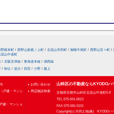
西野楳本町
/
西野山射庭ノ上町
/
北花山市田町
/
御陵牛尾町
/
西野山百々町
/
北花山中道町
線
/
京阪京津線
/
東海道本線
/
湖西線
野
/
椥辻
/
追分
/
四宮
/
小野
/
蹴上
山科区の不動産ならKYODOハ
内
お問い合わせ
下（戸建・マンシ
周辺施設検索
京都府京都市山科区北花山中道町5-8
TEL:075-501-0023
（戸建・マンショ
FAX:075-591-0101
Copyright(c) 共同土地(株) KYOD