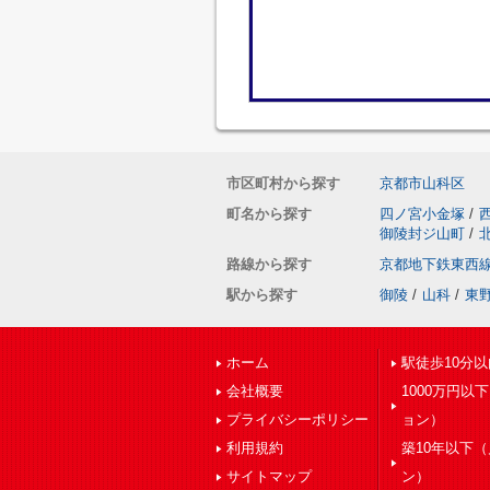
市区町村から探す
京都市山科区
町名から探す
四ノ宮小金塚
/
御陵封ジ山町
/
路線から探す
京都地下鉄東西
駅から探す
御陵
/
山科
/
東
ホーム
駅徒歩10分以
会社概要
1000万円以
プライバシーポリシー
ョン）
利用規約
築10年以下
サイトマップ
ン）