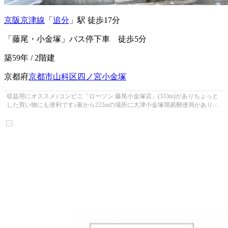
京阪京津線
「
追分
」駅 徒歩17分
「藤尾・小金塚」バス停下車 徒歩5分
築59年 / 2階建
京都府
京都市山科区
四ノ宮小金塚
収益用にオススメ♪コンビニ「ローソン 藤尾小金塚店」(333m)がありちょっと
した買い物にも便利です♪家から222mの場所に大津小金塚簡易郵便局がありま
す♪京都市山科区に特化した当社に...