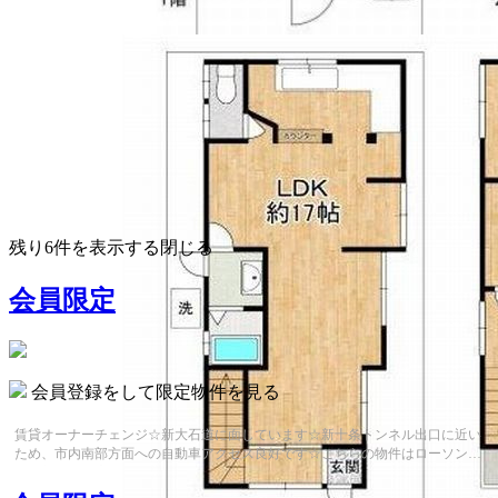
350
万
円
2DK
建物面積：51.74㎡（15.65坪）
残り
6
件を表示する
閉じる
土地面積：48.10㎡（14.55坪）
会員限定
会員登録をして限定物件を見る
賃貸オーナーチェンジ☆新大石道に面しています☆新十条トンネル出口に近い
ため、市内南部方面への自動車アクセス良好です☆こちらの物件はローソン
山科新大石道店まで168mにあります(*´...