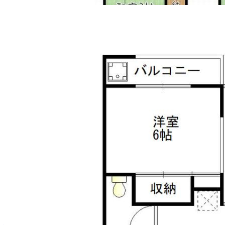
350
万
円
4K
建物面積：46.10㎡（13.94坪）