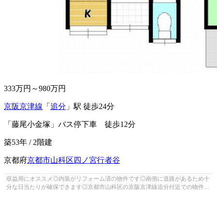
333
万円～
980
万円
京阪京津線
「
追分
」駅 徒歩24分
「藤尾小金塚」バス停下車 徒歩12分
築53年 / 2階建
京都府
京都市山科区
四ノ宮行者谷
収益用にオススメ◎内装がリフォーム済の物件です◎南側に道路があるため十
分な日当たりが確保できます◎京都市山科区の京阪京津線追分付近での物件探
しを全力でサポートいたします◎まず...