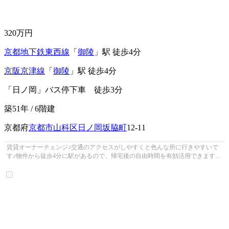
320
万円
京都地下鉄東西線
「
御陵
」駅 徒歩4分
京阪京津線
「
御陵
」駅 徒歩4分
「日ノ岡」バス停下車 徒歩3分
築51年 / 6階建
京都府
京都市山科区
日ノ岡坂脇町
12-11
賃貸オーナーチェンジ♪交通のアクセスがしやすくと色んな所に行きやすいで
す♪物件から徒歩4分に駅があるので、帰宅後の自由時間を有効活用できます♪
住んでいて心地の良い中古マンショ...