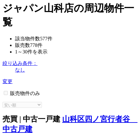
ジャパン山科店の周辺物件一
覧
該当物件数
577
件
販売数
778
件
1～30
件を表示
絞り込み条件：
なし
変更
販売物件のみ
売買 | 中古一戸建
山科区四ノ宮行者谷
中古戸建