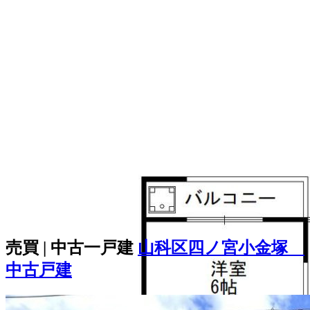
売買 | 中古一戸建
山科区四ノ宮小金塚
中古戸建