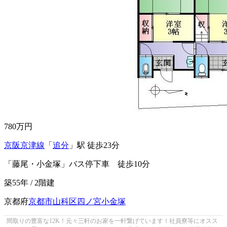
780
万円
京阪京津線
「
追分
」駅 徒歩23分
「藤尾・小金塚」バス停下車 徒歩10分
築55年 / 2階建
京都府
京都市山科区
四ノ宮小金塚
間取りの豊富な12K！元々三軒のお家を一軒繋げています！社員寮等にオスス