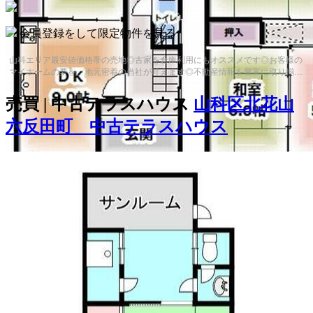
333
万
円
会員登録をして限定物件を見る
3K
山科エリア最安値価格帯の売地◎古家を倉庫利用にもオススメです◎お客様の
建物面積：48.43㎡（14.65坪）
マイホームの夢を、地元密着の当社が叶えます◎不動産情報を豊富に取り揃
え、お客様の住まい探しを徹底サポート...
土地面積：48.43㎡（14.65坪）
売買 | 中古テラスハウス
山科区北花山
六反田町 中古テラスハウス
980
万
円
4DK