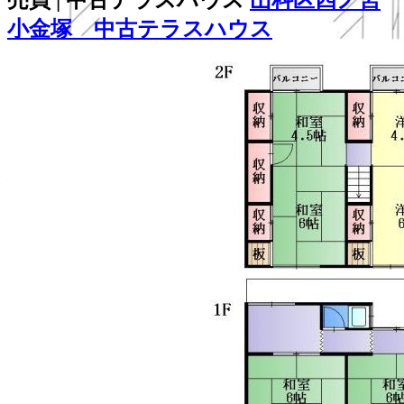
小金塚 中古テラスハウス
298
万
円
-
建物面積：-（-）
土地面積：40.96㎡（12.39坪）