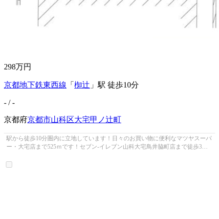
298
万円
京都地下鉄東西線
「
椥辻
」駅 徒歩10分
- / -
京都府
京都市山科区
大宅甲ノ辻町
駅から徒歩10分圏内に立地しています！日々のお買い物に便利なマツヤスーパ
ー・大宅店まで525ｍです！セブン-イレブン山科大宅鳥井脇町店まで徒歩3分
と近場にコンビニがあるのもポイン...