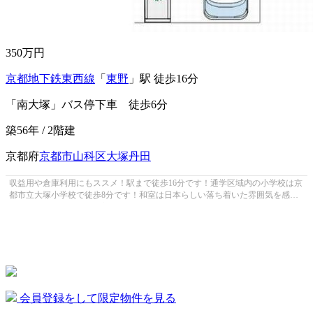
350
万円
京都地下鉄東西線
「
東野
」駅 徒歩16分
「南大塚」バス停下車 徒歩6分
築56年 / 2階建
京都府
京都市山科区
大塚丹田
収益用や倉庫利用にもススメ！駅まで徒歩16分です！通学区域内の小学校は京
都市立大塚小学校で徒歩8分です！和室は日本らしい落ち着いた雰囲気を感じ
ることができます！落ち着きのある...
会員登録をして限定物件を見る