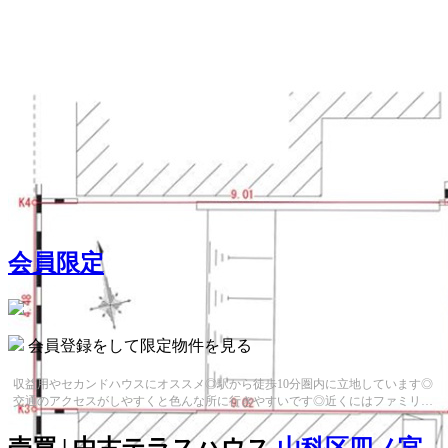
会員限定
会員登録をして限定物件を見る
収益用やセカンドハウスにオススメ◎駅から徒歩10分圏内に立地しています◎
交通のアクセスがしやすくと色んな所に行きやすいです◎近くにはファミリー
マート京都東インター店(徒歩3分)が...
売買 | 中古テラスハウス
山科区四ノ宮