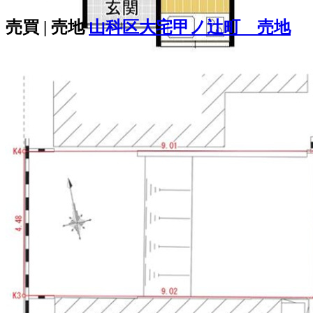
インター店(徒歩3分)がありちょっと...
売買 | 売地
山科区大宅甲ノ辻町 売地
200
万
円
3K
建物面積：41.47㎡（12.54坪）
土地面積：37.16㎡（11.24坪）