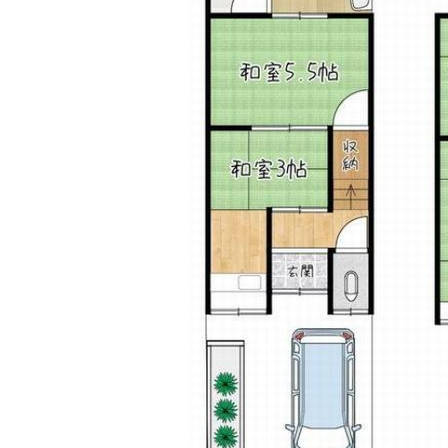
320
万
円
管理費：6,000円
利回り：想定12.00% / -
4階 / 1K / 20.27㎡