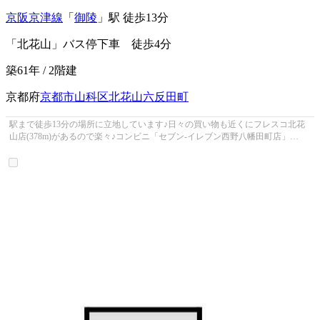
京阪京津線
「
御陵
」駅 徒歩13分
「北花山」バス停下車 徒歩4分
築61年 / 2階建
京都府
京都市山科区
北花山六反田町
駅まで徒歩13分の場所に立地しています♪日々の買い物も近くにフレスコ北花
山店(378m)があるので楽々♪コンビニ「セブン-イレブン西野八幡田町店」
(394m)がありちょっとした買い物にも便...