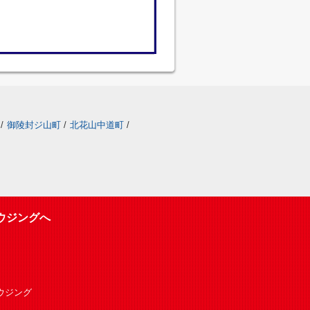
/
御陵封ジ山町
/
北花山中道町
/
ウジングへ
Oハウジング