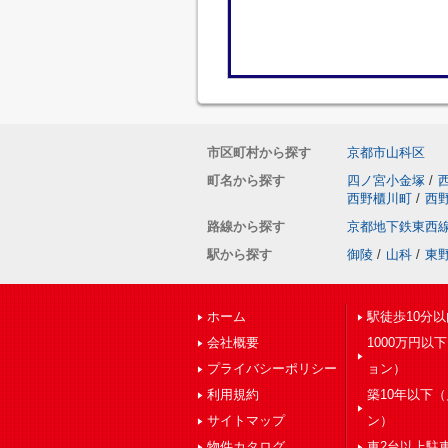
市区町村から探す
京都市山科区
町名から探す
四ノ宮小金塚
/
西野櫃川町
/
西
路線から探す
京都地下鉄東西
駅から探す
御陵
/
山科
/
東
ホーム
駅徒歩10分以
会社概要
1000万円以
プライバシーポリシー
ョン）
利用規約
築10年以下
サイトマップ
ン）
物件カタログ
車2台以上駐