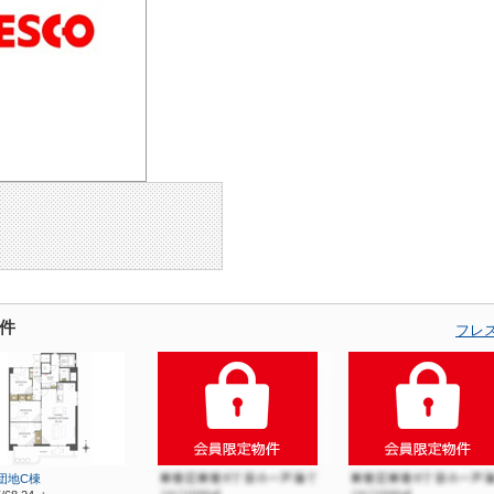
件
フレ
団地C棟