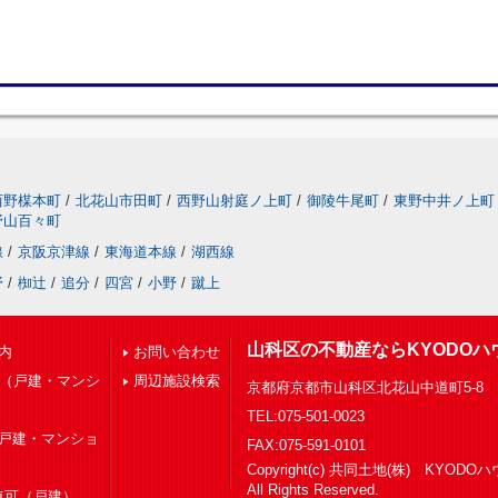
西野楳本町
/
北花山市田町
/
西野山射庭ノ上町
/
御陵牛尾町
/
東野中井ノ上町
野山百々町
線
/
京阪京津線
/
東海道本線
/
湖西線
野
/
椥辻
/
追分
/
四宮
/
小野
/
蹴上
山科区の不動産ならKYODOハ
内
お問い合わせ
下（戸建・マンシ
周辺施設検索
京都府京都市山科区北花山中道町5-8
TEL:075-501-0023
（戸建・マンショ
FAX:075-591-0101
Copyright(c) 共同土地(株) KYOD
All Rights Reserved.
車可（戸建）