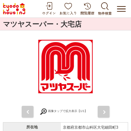
マツヤスーパー・大宅店
前
次
画像タップで拡大表示【
1
/1】
所在地
京都府京都市山科区大宅細田町3