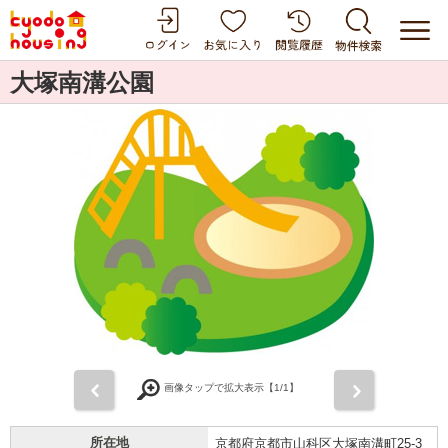
大塚南溝公園
前
次
画像タップで拡大表示【
1
/1】
所在地
京都府京都市山科区大塚南溝町25-3