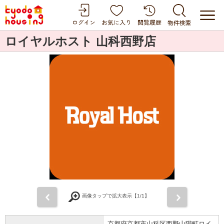
ロイヤルホスト 山科西野店
前
次
画像タップで拡大表示【
1
/1】
京都府京都市山科区西野山階町ロイ