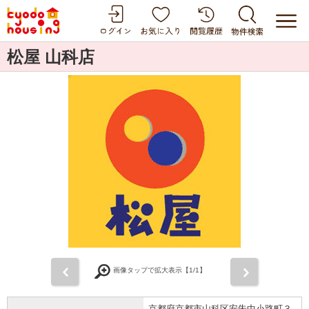
松屋 山科店
前
次
画像タップで拡大表示【
1
/1】
京都府京都市山科区安朱中小路町３