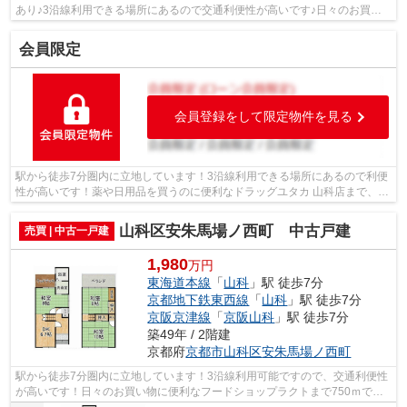
あり♪3沿線利用できる場所にあるので交通利便性が高いです♪日々のお買い
物に便利なスーパー「フードショップラ...
会員限定
会員登録をして限定物件を見る
駅から徒歩7分圏内に立地しています！3沿線利用できる場所にあるので利便
性が高いです！薬や日用品を買うのに便利なドラッグユタカ 山科店まで、
498mです！こちらの物件からセブン-イ...
山科区安朱馬場ノ西町 中古戸建
売買 | 中古一戸建
1,980
万円
東海道本線
「
山科
」駅 徒歩7分
京都地下鉄東西線
「
山科
」駅 徒歩7分
京阪京津線
「
京阪山科
」駅 徒歩7分
築49年 / 2階建
京都府
京都市山科区
安朱馬場ノ西町
駅から徒歩7分圏内に立地しています！3沿線利用可能ですので、交通利便性
が高いです！日々のお買い物に便利なフードショップラクトまで750ｍで
す！京都市立安朱小学校が徒歩2分のとこ...