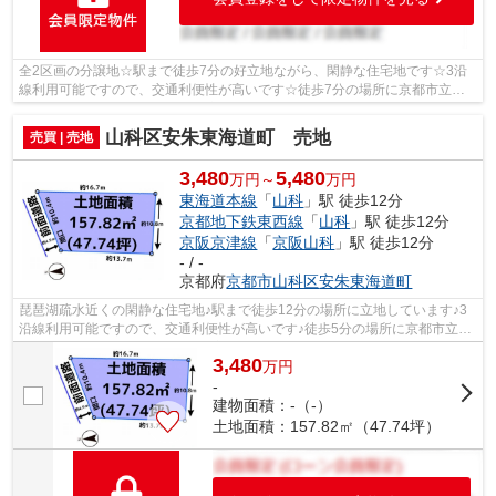
全2区画の分譲地☆駅まで徒歩7分の好立地ながら、閑静な住宅地です☆3沿
線利用可能ですので、交通利便性が高いです☆徒歩7分の場所に京都市立安
朱小学校があります☆周囲の環境もきっと満...
山科区安朱東海道町 売地
売買 | 売地
3,480
5,480
万円～
万円
東海道本線
「
山科
」駅 徒歩12分
京都地下鉄東西線
「
山科
」駅 徒歩12分
京阪京津線
「
京阪山科
」駅 徒歩12分
- / -
京都府
京都市山科区
安朱東海道町
琵琶湖疏水近くの閑静な住宅地♪駅まで徒歩12分の場所に立地しています♪3
沿線利用可能ですので、交通利便性が高いです♪徒歩5分の場所に京都市立安
朱小学校があります♪馬場ノ東児童公園...
3,480
万
円
-
建物面積：-（-）
土地面積：157.82㎡（47.74坪）