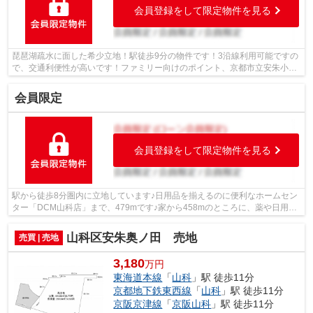
会員登録をして限定物件を見る
琵琶湖疏水に面した希少立地！駅徒歩9分の物件です！3沿線利用可能ですの
で、交通利便性が高いです！ファミリー向けのポイント、京都市立安朱小学
校が徒歩5分のところにあります！京都...
会員限定
会員登録をして限定物件を見る
駅から徒歩8分圏内に立地しています♪日用品を揃えるのに便利なホームセン
ター「DCM山科店」まで、479mです♪家から458mのところに、薬や日用品
を買うのに便利なドラッグユタカ 山科店が...
山科区安朱奥ノ田 売地
売買 | 売地
3,180
万円
東海道本線
「
山科
」駅 徒歩11分
京都地下鉄東西線
「
山科
」駅 徒歩11分
京阪京津線
「
京阪山科
」駅 徒歩11分