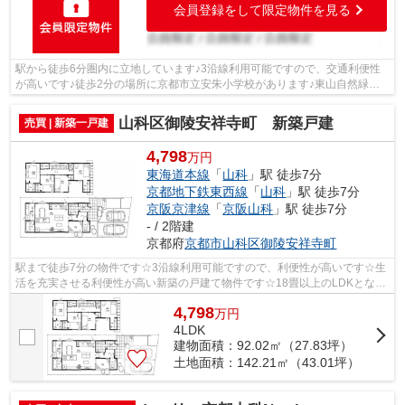
会員登録をして限定物件を見る
駅から徒歩6分圏内に立地しています♪3沿線利用可能ですので、交通利便性
が高いです♪徒歩2分の場所に京都市立安朱小学校があります♪東山自然緑地
（琵琶湖疏水）まで徒歩3分と近いです♪...
山科区御陵安祥寺町 新築戸建
売買 | 新築一戸建
4,798
万円
東海道本線
「
山科
」駅 徒歩7分
京都地下鉄東西線
「
山科
」駅 徒歩7分
京阪京津線
「
京阪山科
」駅 徒歩7分
- / 2階建
京都府
京都市山科区
御陵安祥寺町
駅まで徒歩7分の物件です☆3沿線利用可能ですので、利便性が高いです☆生
活を充実させる利便性が高い新築の戸建て物件です☆18畳以上のLDKとなっ
ており、家族団らんの場としても適した広...
4,798
万
円
4LDK
建物面積：92.02㎡（27.83坪）
土地面積：142.21㎡（43.01坪）