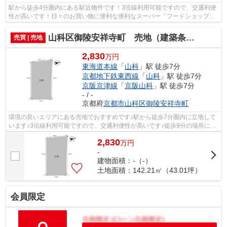
駅から徒歩4分圏内にある駅近物件です！3沿線利用可能ですので、交通利便
性が高いです！日々のお買い物に便利な便利なスーパー「フードショップラ
クト」まで218mです！徒歩10分の場所...
山科区御陵安祥寺町 売地（建築条件付き）
売買 | 売地
2,830
万円
東海道本線
「
山科
」駅 徒歩7分
京都地下鉄東西線
「
山科
」駅 徒歩7分
京阪京津線
「
京阪山科
」駅 徒歩7分
- / -
京都府
京都市山科区
御陵安祥寺町
環境の良いエリアにある売地でおすすめです♪駅から徒歩7分圏内に立地して
います♪3沿線利用可能ですので、交通利便性が高いです♪徒歩9分の場所に京
都市立安朱小学校があります♪京都市山...
2,830
万
円
-
建物面積：-（-）
土地面積：142.21㎡（43.01坪）
会員限定