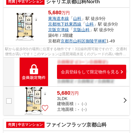
シャリエ京都山科North
売買 | 中古マンション
5,680
万円
東海道本線
「
山科
」駅 徒歩9分
京都地下鉄東西線
「
山科
」駅 徒歩9分
京阪京津線
「
京阪山科
」駅 徒歩9分
築6年 / 3階建
京都府
京都市山科区
御陵平林町
1-49
駅から徒歩9分の場所に位置する物件です！3沿線利用可能ですので、交通利
便性が高いです！このマンションは琵琶湖疏水近くのグレードの高い物件！
新居をお求めなら京都市山科区はいか...
会員登録をして限定物件を見る
5,680
万
円
3LDK
建物面積：-（-）
土地面積：-（-）
ファインフラッツ京都山科
売買 | 中古マンション