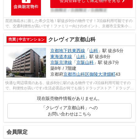
会員登録をして限定物件を見る
琵琶湖疏水に面した希少立地！駅徒歩9分の物件です！3沿線利用可能ですの
で、交通利便性が高いです！ファミリー向けのポイント、京都市立安朱小学
校が徒歩5分のところにあります！京都...
クレヴィア京都山科
売買 | 中古マンション
京都地下鉄東西線
「
山科
」駅 徒歩5分
東海道本線
「
山科
」駅 徒歩8分
京阪京津線
「
京阪山科
」駅 徒歩7分
築8年 / 7階建
京都府
京都市山科区
御陵大津畑町
43
快適な周辺環境のある、徒歩8分に駅のある物件です♪3沿線利用可能ですの
で、利便性が高いです♪生活必需品が何でも揃うドラッグストア「ドラッグユ
タカ 山科店」もすぐ近く(337m)♪京都...
現在販売物件情報がありません。
「クレヴィア京都山科」への
お問い合わせはこちら
会員限定