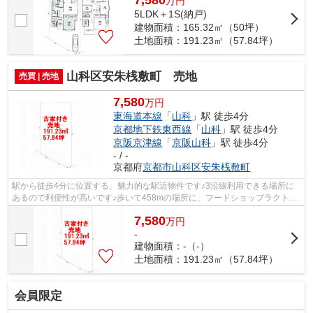
7,580
万
円
5LDK＋1S(納戸)
建物面積：165.32㎡（50坪）
土地面積：191.23㎡（57.84坪）
山科区安朱桟敷町 売地
売買 | 売地
7,580
万円
東海道本線
「
山科
」駅 徒歩4分
京都地下鉄東西線
「
山科
」駅 徒歩4分
京阪京津線
「
京阪山科
」駅 徒歩4分
- / -
京都府
京都市山科区
安朱桟敷町
駅から徒歩4分に位置する、魅力的な駅近物件です♪3沿線利用できる場所に
あるので利便性が高いです♪歩いて458mの場所に、フードショップラクトが
あります♪こちらの物件は京都市立安朱小...
7,580
万
円
-
建物面積：-（-）
土地面積：191.23㎡（57.84坪）
会員限定