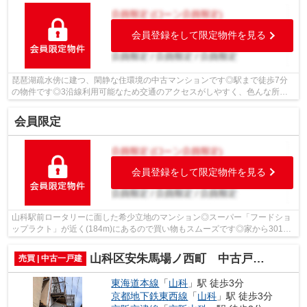
会員登録をして限定物件を見る
琵琶湖疏水傍に建つ、閑静な住環境の中古マンションです◎駅まで徒歩7分
の物件です◎3沿線利用可能なため交通のアクセスがしやすく、色んな所に
行きやすいです◎傾斜地に建っており、良好...
会員限定
会員登録をして限定物件を見る
山科駅前ロータリーに面した希少立地のマンション◎スーパー「フードショ
ップラクト」が近く(184m)にあるので買い物もスムーズです◎家から301m
のところに、薬や日用品を買うのに便利な...
山科区安朱馬場ノ西町 中古戸建（賃貸オーナーチェンジ）
売買 | 中古一戸建
東海道本線
「
山科
」駅 徒歩3分
京都地下鉄東西線
「
山科
」駅 徒歩3分