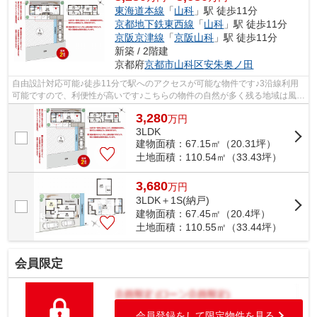
東海道本線
「
山科
」駅 徒歩11分
京都地下鉄東西線
「
山科
」駅 徒歩11分
京阪京津線
「
京阪山科
」駅 徒歩11分
新築 / 2階建
京都府
京都市山科区
安朱奥ノ田
自由設計対応可能♪徒歩11分で駅へのアクセスが可能な物件です♪3沿線利用
可能ですので、利便性が高いです♪こちらの物件の自然が多く残る地域は風致
地区です♪駐車2台可能なので、友達や...
3,280
万
円
3LDK
建物面積：67.15㎡（20.31坪）
土地面積：110.54㎡（33.43坪）
3,680
万
円
3LDK＋1S(納戸)
建物面積：67.45㎡（20.4坪）
土地面積：110.55㎡（33.44坪）
会員限定
会員登録をして限定物件を見る