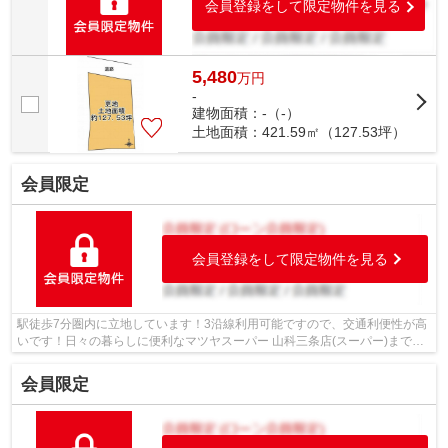
会員登録をして限定物件を見る
5,480
万
円
-
建物面積：-（-）
土地面積：421.59㎡（127.53坪）
会員限定
会員登録をして限定物件を見る
駅徒歩7分圏内に立地しています！3沿線利用可能ですので、交通利便性が高
いです！日々の暮らしに便利なマツヤスーパー 山科三条店(スーパー)まで
459mです！日用品を揃えるのに便利なホ...
会員限定