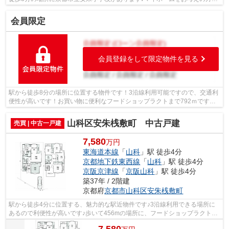
は、こちらの住宅用地♪京都市山科区に...
会員限定
会員登録をして限定物件を見る
駅から徒歩8分の場所に位置する物件です！3沿線利用可能ですので、交通利
便性が高いです！お買い物に便利なフードショップラクトまで792ｍです！
通学区域の小学校は京都市立安朱小学校...
山科区安朱桟敷町 中古戸建
売買 | 中古一戸建
7,580
万円
東海道本線
「
山科
」駅 徒歩4分
京都地下鉄東西線
「
山科
」駅 徒歩4分
京阪京津線
「
京阪山科
」駅 徒歩4分
築37年 / 2階建
京都府
京都市山科区
安朱桟敷町
駅から徒歩4分に位置する、魅力的な駅近物件です♪3沿線利用できる場所に
あるので利便性が高いです♪歩いて456mの場所に、フードショップラクトが
あります♪こちらの物件は京都市立安朱小...