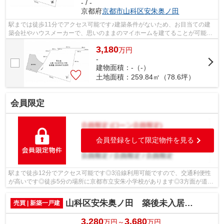
- / -
京都府
京都市山科区
安朱奥ノ田
駅までは徒歩11分でアクセス可能です♪建築条件がないため、お目当ての建
築会社やハウスメーカーで、思いのままのマイホームを建てることが可能で
す♪こちらの住宅用地は周辺環境も整っ...
3,180
万
円
-
建物面積：-（-）
土地面積：259.84㎡（78.6坪）
会員限定
会員登録をして限定物件を見る
駅まで徒歩12分でアクセス可能です◎3沿線利用可能ですので、交通利便性
が高いです◎徒歩5分の場所に京都市立安朱小学校があります◎3方面が道路
に囲まれ、玄関の位置など間取りを決めや...
山科区安朱奥ノ田 築後未入居モデルハウス
売買 | 新築一戸建
3,280
3,680
万円～
万円