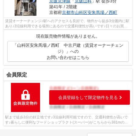
京阪京津線
「
京阪山科
」駅 徒歩3分
築41年 / 2階建
京都府
京都市山科区
安朱馬場ノ西町
賃貸オーナーチェンジ♪駅へのアクセスも良好で、物件から徒歩3分圏内に駅
あり♪3沿線利用できる場所にあるので交通利便性が高いです♪日々のお買い
物に便利なスーパー「フードショップラ...
現在販売物件情報がありません。
「山科区安朱馬場ノ西町 中古戸建（賃貸オーナーチェン
ジ）」への
お問い合わせはこちら
会員限定
会員登録をして限定物件を見る
駅まで徒歩3分の好立地です♪3沿線利用可能ですので、交通利便性が高いで
す♪暮らしに便利なフードショップラクト(スーパー)がこちらから381mのと
ころにあります♪徒歩6分の場所に京都市...