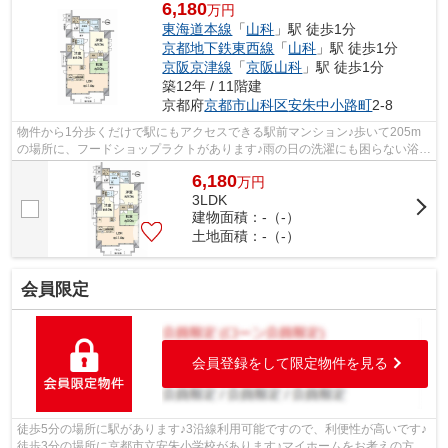
6,180
万円
東海道本線
「
山科
」駅 徒歩1分
京都地下鉄東西線
「
山科
」駅 徒歩1分
京阪京津線
「
京阪山科
」駅 徒歩1分
築12年 / 11階建
京都府
京都市山科区
安朱中小路町
2-8
物件から1分歩くだけで駅にもアクセスできる駅前マンション♪歩いて205m
の場所に、フードショップラクトがあります♪雨の日の洗濯にも困らない浴室
乾燥機の設備が嬉しいお風呂場が魅力的...
6,180
万
円
3LDK
建物面積：-（-）
土地面積：-（-）
会員限定
会員登録をして限定物件を見る
徒歩5分の場所に駅があります♪3沿線利用可能ですので、利便性が高いです♪
徒歩3分の場所に京都市立安朱小学校があります♪マイホームをお考えの方に