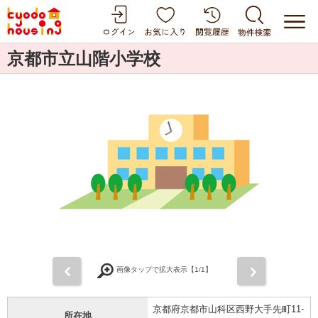
京都市立山階小学校
前
次
画像タップで拡大表示【
1
/1】
京都府京都市山科区西野大手先町11-
所在地