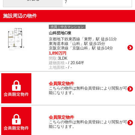
7
施設周辺の物件
売買｜中古マンション
山科団地C棟
京都地下鉄東西線「東野」駅 徒歩11分
東海道本線「山科」駅 徒歩15分
京阪京津線「京阪山科」駅 徒歩14分
1,890万円
間取:
3LDK
建物面積:
- / 20.64坪
土地面積:
- / -
会員限定物件
こちらの物件は無料会員登録により閲覧が可
能になります。
会員限定物件
こちらの物件は無料会員登録により閲覧が可
能になります。