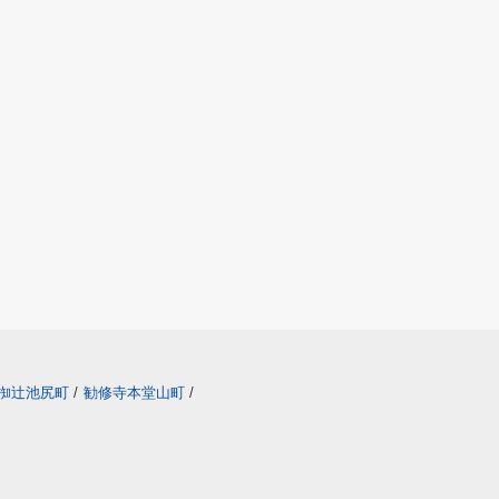
椥辻池尻町
/
勧修寺本堂山町
/