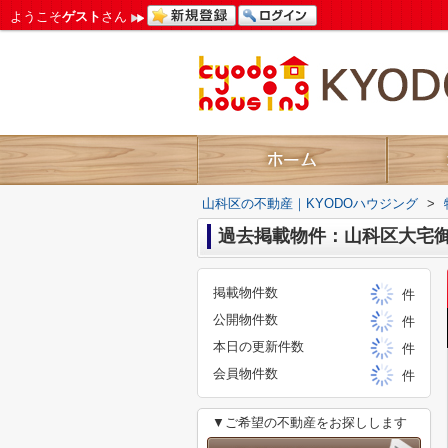
ようこそ
ゲスト
さん
山科区の不動産｜KYODOハウジング
>
過去掲載物件：山科区大宅
掲載物件数
件
公開物件数
件
本日の更新件数
件
会員物件数
件
▼ご希望の不動産をお探しします