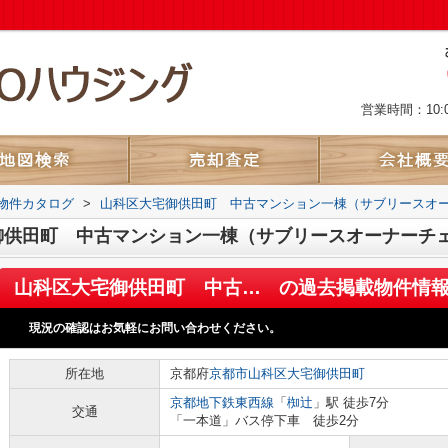
営業時間：10:
物件カタログ
>
山科区大宅御供田町 中古マンション一棟（サブリースオ
御供田町 中古マンション一棟（サブリースオーナーチ
山科区大宅御供田町 中古マンション一棟（サブリースオーナーチェンジ）
の過去掲載物件情
現況の確認はお気軽にお問い合わせください。
所在地
京都府
京都市山科区
大宅御供田町
京都地下鉄東西線
「
椥辻
」駅 徒歩7分
交通
「一本道」バス停下車 徒歩2分