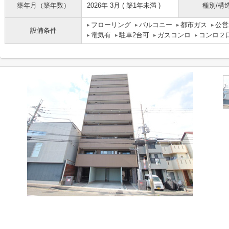
築年月（築年数）
2026年 3月 ( 築1年未満 )
種別/構
フローリング
バルコニー
都市ガス
公営
設備条件
電気有
駐車2台可
ガスコンロ
コンロ２