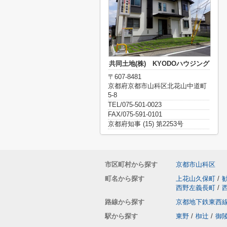
共同土地(株) KYODOハウジング
〒607-8481
京都府京都市山科区北花山中道町
5-8
TEL/075-501-0023
FAX/075-591-0101
京都府知事 (15) 第2253号
市区町村から探す
京都市山科区
町名から探す
上花山久保町
/
西野左義長町
/
路線から探す
京都地下鉄東西
駅から探す
東野
/
椥辻
/
御