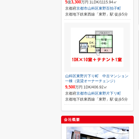
5
3,300
億
万円 1LDK/1115.94㎡
京都府
京都市山科区
東野百拍子町
京都地下鉄東西線「東野」駅 徒歩5分
山科区東野片下り町 中古マンション
一棟（賃貸オーナーチェンジ）
9,500
万円 1DK/406.92㎡
京都府
京都市山科区
東野片下リ町
京都地下鉄東西線「東野」駅 徒歩5分