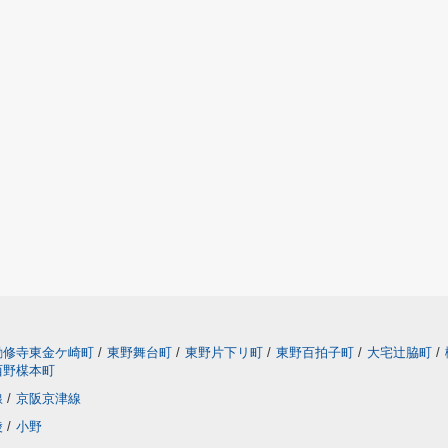
勧修寺東金ケ崎町
/
東野舞台町
/
東野片下リ町
/
東野百拍子町
/
大宅辻脇町
/
西野楳本町
線
/
京阪京津線
陵
/
小野