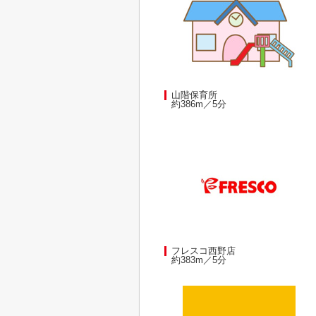
山階保育所
約386m／5分
フレスコ西野店
約383m／5分