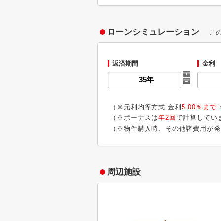
ローンシミュレーション
こ
返済期間
金利
（※元利均等方式 金利
5.00％まで
（※ボーナスは
年2回
で計算してい
（※物件購入時、その他諸費用が発
周辺施設