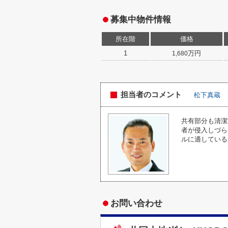
募集中物件情報
所在階
価格
1
万円
1,680
担当者のコメント
松下真蔵
共有部分も清潔
者が侵入しづら
ルに適している
お問い合わせ