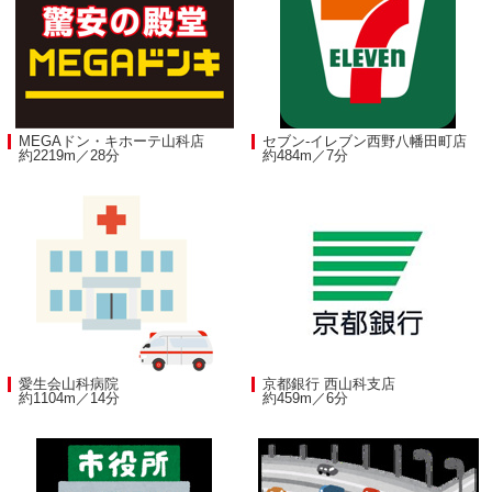
MEGAドン・キホーテ山科店
セブン-イレブン西野八幡田町店
約2219m／28分
約484m／7分
愛生会山科病院
京都銀行 西山科支店
約1104m／14分
約459m／6分