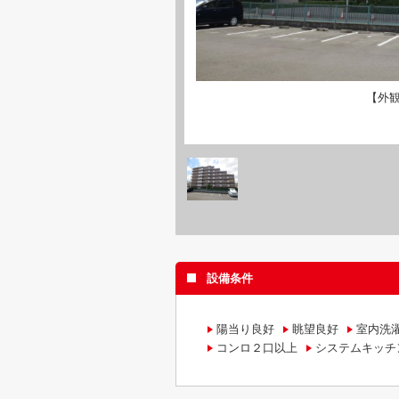
【外
設備条件
陽当り良好
眺望良好
室内洗
コンロ２口以上
システムキッチ