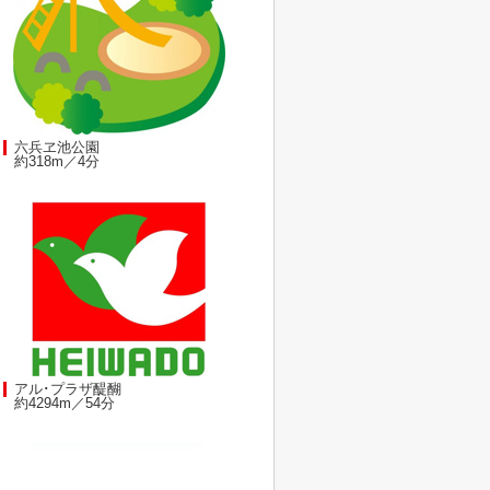
六兵ヱ池公園
約318m／4分
アル･プラザ醍醐
約4294m／54分