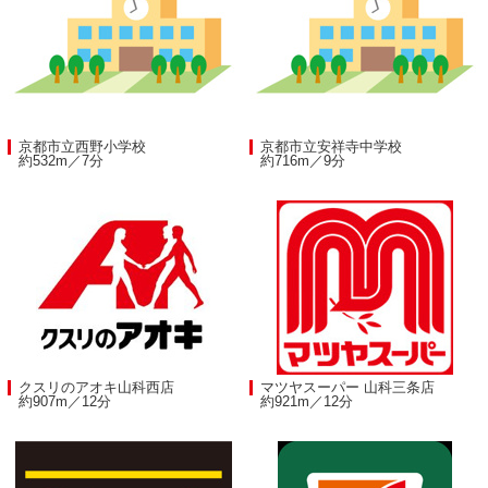
京都市立西野小学校
京都市立安祥寺中学校
約532m／7分
約716m／9分
クスリのアオキ山科西店
マツヤスーパー 山科三条店
約907m／12分
約921m／12分