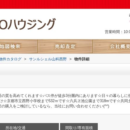
営業時間：10:
物件カタログ
>
サンルシェル山科西野
>
物件詳細
活の質を高めてくれます☆バス停が徒歩3分圏内にあります☆日々の暮らしに
け☆京都市立西野小学校まで532ｍです☆六兵ヱ池公園まで318mです☆共同
の購入をご検討しているなら、当社にお問い合わせください(^^)
所在地/交通
間取り/専有面積