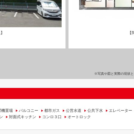
観】
【
※写真や図と実際の現状と
濯機置場
バルコニー
都市ガス
公営水道
公共下水
エレベーター
ン
対面式キッチン
コンロ３口
オートロック