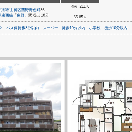
4階 2LDK
京都市山科区
西野野色町
36
鉄東西線
「
東野
」駅 徒歩18分
65.85㎡
ク
バス停徒歩3分以内
スーパー
徒歩10分以内
小学校
徒歩10分以内