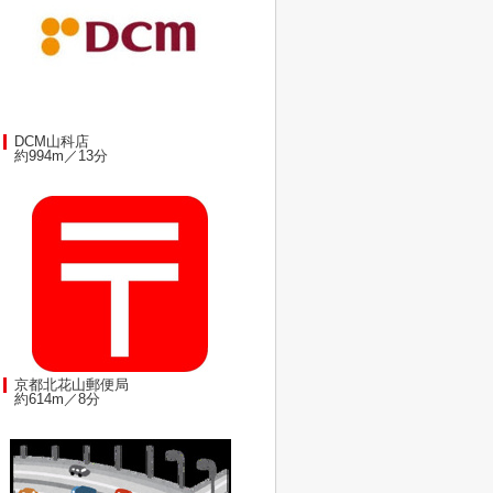
DCM山科店
約994m／13分
京都北花山郵便局
約614m／8分