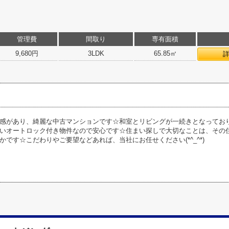
管理費
間取り
専有面積
9,680円
3LDK
65.85㎡
感があり、綺麗な中古マンションです☆和室とリビングが一続きとなってお
いオートロック付き物件なので安心です☆住まい探しで大切なことは、その
かです☆こだわりやご要望などあれば、当社にお任せください(*^_^*)