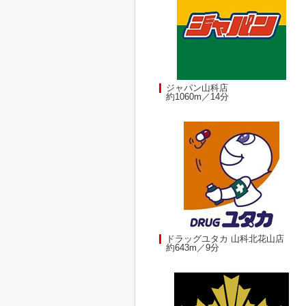
ジャパン山科店
約1060m／14分
ドラッグユタカ 山科北花山店
約643m／9分