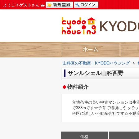
ようこそ
ゲスト
さん
山科区の不動産｜KYODOハウジング
>
サンルシェル山科西野
物件紹介
立地条件の良い中古マンションは生
で383mです☆子育て環境にうってつ
科区に詳しい不動産会社です☆不動産
価格