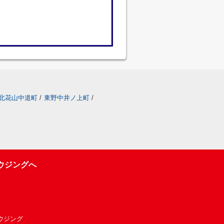
北花山中道町
/
東野中井ノ上町
/
ウジングへ
Oハウジング