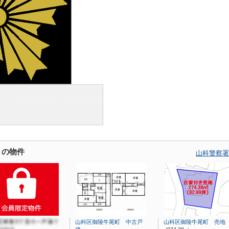
くの物件
山科警察署
山科区御陵牛尾町 中古戸
山科区御陵牛尾町 売地