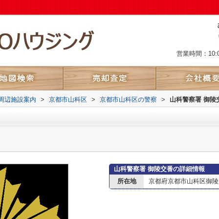
営業時間：10:
周辺施設案内
>
京都市山科区
>
京都市山科区の警察
>
山科警察署 御陵
山科警察署 御陵交番の詳細情報
所在地
京都府京都市山科区御陵別