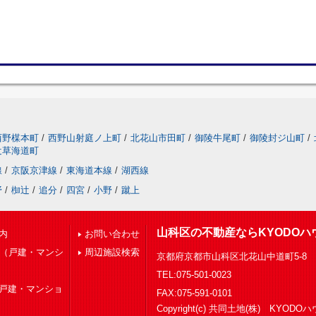
西野楳本町
/
西野山射庭ノ上町
/
北花山市田町
/
御陵牛尾町
/
御陵封ジ山町
/
辻草海道町
線
/
京阪京津線
/
東海道本線
/
湖西線
野
/
椥辻
/
追分
/
四宮
/
小野
/
蹴上
山科区の不動産ならKYODOハ
内
お問い合わせ
下（戸建・マンシ
周辺施設検索
京都府京都市山科区北花山中道町5-8
TEL:075-501-0023
（戸建・マンショ
FAX:075-591-0101
Copyright(c) 共同土地(株) KYOD