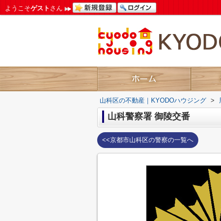
ようこそ
ゲスト
さん
山科区の不動産｜KYODOハウジング
>
山科警察署 御陵交番
<<京都市山科区の警察の一覧へ