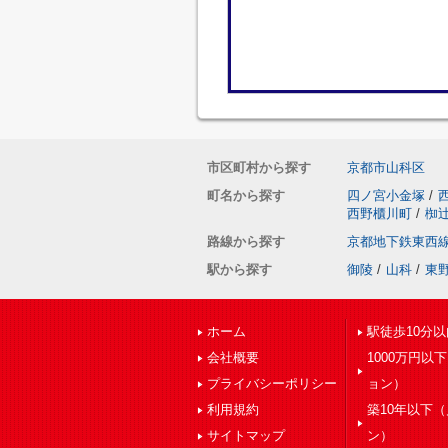
市区町村から探す
京都市山科区
町名から探す
四ノ宮小金塚
/
西野櫃川町
/
椥
路線から探す
京都地下鉄東西
駅から探す
御陵
/
山科
/
東
ホーム
駅徒歩10分以
会社概要
1000万円以
プライバシーポリシー
ョン）
利用規約
築10年以下
サイトマップ
ン）