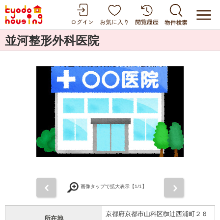
並河整形外科医院
前
次
画像タップで拡大表示【
1
/1】
京都府京都市山科区椥辻西浦町２６
所在地