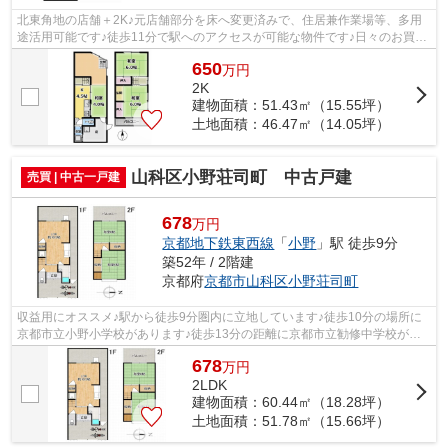
北東角地の店舗＋2K♪元店舗部分を床へ変更済みで、住居兼作業場等、多用
途活用可能です♪徒歩11分で駅へのアクセスが可能な物件です♪日々のお買い
物に便利なマツヤスーパー・大宅店まで...
650
万
円
2K
建物面積：51.43㎡（15.55坪）
土地面積：46.47㎡（14.05坪）
山科区小野荘司町 中古戸建
売買 | 中古一戸建
678
万円
京都地下鉄東西線
「
小野
」駅 徒歩9分
築52年 / 2階建
京都府
京都市山科区
小野荘司町
収益用にオススメ♪駅から徒歩9分圏内に立地しています♪徒歩10分の場所に
京都市立小野小学校があります♪徒歩13分の距離に京都市立勧修中学校があ
るのも魅力♪小野荘司第二公園まで108mで...
678
万
円
2LDK
建物面積：60.44㎡（18.28坪）
土地面積：51.78㎡（15.66坪）