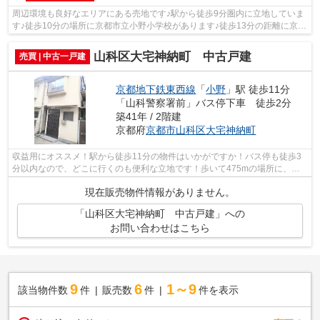
周辺環境も良好なエリアにある売地です♪駅から徒歩9分圏内に立地していま
す♪徒歩10分の場所に京都市立小野小学校があります♪徒歩13分の距離に京都
市立勧修中学校があるのも魅力♪小野荘...
山科区大宅神納町 中古戸建
売買 | 中古一戸建
京都地下鉄東西線
「
小野
」駅 徒歩11分
「山科警察署前」バス停下車 徒歩2分
築41年 / 2階建
京都府
京都市山科区
大宅神納町
収益用にオススメ！駅から徒歩11分の物件はいかがですか！バス停も徒歩3
分以内なので、どこに行くのも便利な立地です！歩いて475mの場所に、マ
ツヤスーパー・大宅店があります！徒歩9...
現在販売物件情報がありません。
「山科区大宅神納町 中古戸建」への
お問い合わせはこちら
9
6
1～9
該当物件数
件
販売数
件
件を表示