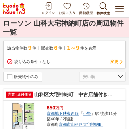
ローソン 山科大宅神納町店の周辺物件
一覧
9
6
1～9
該当物件数
件
販売数
件
件を表示
変更
絞り込み条件：
なし
販売物件のみ
山科区大宅神納町 中古店舗付き住宅
売買 | 店付住宅
650
万円
京都地下鉄東西線
「
小野
」駅 徒歩11分
築46年 / 2階建
京都府
京都市山科区
大宅神納町