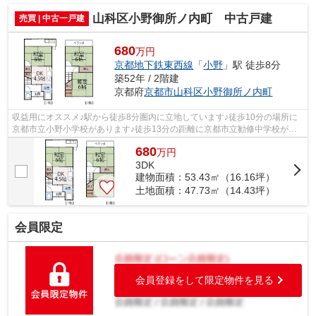
山科区小野御所ノ内町 中古戸建
売買 | 中古一戸建
680
万円
京都地下鉄東西線
「
小野
」駅 徒歩8分
築52年 / 2階建
京都府
京都市山科区
小野御所ノ内町
収益用にオススメ♪駅から徒歩8分圏内に立地しています♪徒歩10分の場所に
京都市立小野小学校があります♪徒歩13分の距離に京都市立勧修中学校があ
るのも魅力♪小野荘司公園まで94mです♪当...
680
万
円
3DK
建物面積：53.43㎡（16.16坪）
土地面積：47.73㎡（14.43坪）
会員限定
会員登録をして限定物件を見る