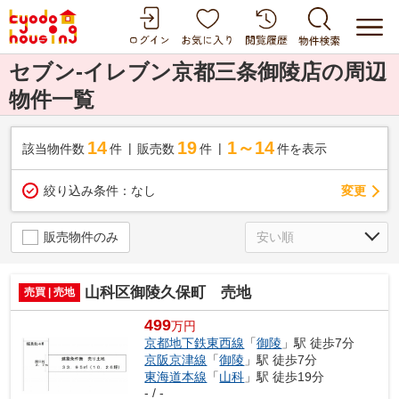
セブン-イレブン京都三条御陵店の周辺
物件一覧
14
19
1～14
該当物件数
件
販売数
件
件を表示
変更
絞り込み条件：
なし
販売物件のみ
山科区御陵久保町 売地
売買 | 売地
499
万円
京都地下鉄東西線
「
御陵
」駅 徒歩7分
京阪京津線
「
御陵
」駅 徒歩7分
東海道本線
「
山科
」駅 徒歩19分
- / -