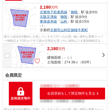
2,180
万円
京都地下鉄東西線
「
御陵
」駅 徒歩9分
京阪京津線
「
御陵
」駅 徒歩9分
東海道本線
「
山科
」駅 徒歩19分
- / -
京都府
京都市山科区
御陵牛尾町
駅から徒歩9分圏内に立地しています◎日々のお買い物に便利な業務スーパ
ー御陵店まで591ｍです◎薬や日用品を買うのに便利なスギ薬局御陵店まで
664mです◎小学校が十分通学できる範囲にあ...
2,180
万
円
-
建物面積：-（-）
土地面積：274.38㎡（83坪）
会員限定
会員登録をして限定物件を見る
駅から徒歩8分圏内に立地しています☆日々のお買い物に便利な業務スーパ