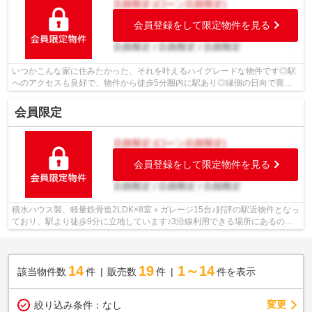
会員登録をして限定物件を見る
いつかこんな家に住みたかった、それを叶えるハイグレードな物件です◎駅
へのアクセスも良好で、物件から徒歩5分圏内に駅あり◎縁側の日向で寛い
だり、庭からの景色を楽しむことができま...
会員限定
会員登録をして限定物件を見る
積水ハウス製、軽量鉄骨造2LDK×8室＋ガレージ15台♪好評の駅近物件となっ
ており、駅より徒歩9分に立地しています♪3沿線利用できる場所にあるので
利便性が高いです♪日々のお買い物に便利...
14
19
1～14
該当物件数
件
販売数
件
件を表示
変更
絞り込み条件：
なし