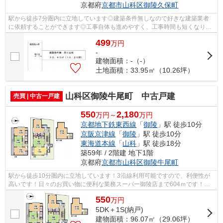
京都府
京都市山科区
御陵久保町
駅から徒歩7分圏内に立地しています◎建築条件無しなので好きな建築業者
に依頼することができます◎工事自体も進めやすく、工事時間も短くなりや
すい平坦地です◎京都市山科区エリアで土...
499
万
円
-
建物面積：-（-）
土地面積：33.95㎡（10.26坪）
山科区御陵牛尾町 中古戸建
売買 | 中古一戸建
550
2,180
万円～
万円
京都地下鉄東西線
「
御陵
」駅 徒歩10分
京阪京津線
「
御陵
」駅 徒歩10分
東海道本線
「
山科
」駅 徒歩18分
築59年 / 2階建 地下1階
京都府
京都市山科区
御陵牛尾町
駅から徒歩10分圏内に立地しています！3沿線利用可能ですので、利便性が
高いです！日々のお買い物に便利な業務スーパー御陵店まで604ｍです！京
都市立陵ケ岡小学校まで徒歩10分！子ど...
550
万
円
5DK＋1S(納戸)
建物面積：96.07㎡（29.06坪）