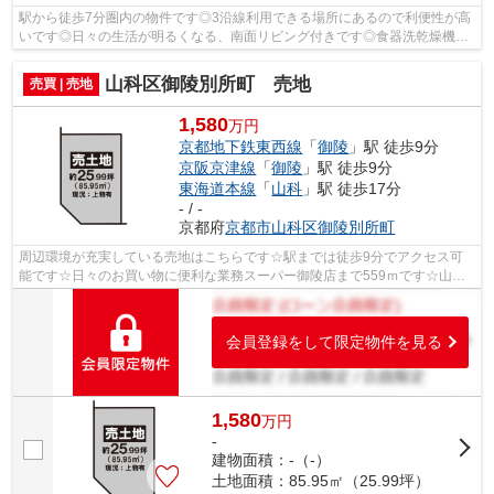
駅から徒歩7分圏内の物件です◎3沿線利用できる場所にあるので利便性が高
いです◎日々の生活が明るくなる、南面リビング付きです◎食器洗乾燥機は
食後の家事の時間短縮に役立ちます◎浴室...
山科区御陵別所町 売地
売買 | 売地
1,580
万円
京都地下鉄東西線
「
御陵
」駅 徒歩9分
京阪京津線
「
御陵
」駅 徒歩9分
東海道本線
「
山科
」駅 徒歩17分
- / -
京都府
京都市山科区
御陵別所町
周辺環境が充実している売地はこちらです☆駅までは徒歩9分でアクセス可
能です☆日々のお買い物に便利な業務スーパー御陵店まで559ｍです☆山科
警察署 御陵交番が家から368mのところにあ...
会員登録をして限定物件を見る
1,580
万
円
-
建物面積：-（-）
土地面積：85.95㎡（25.99坪）