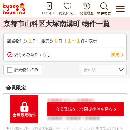
京都市山科区大塚南溝町 物件一覧
1
0
1～1
該当物件数
件
販売数
件
件を表示
変更
絞り込み条件：
なし
販売物件のみ
会員限定
会員登録をして限定物件を見る
1K×22室＋ガレージ9台の収益アパートオーナーチェンジ♪駅まで歩いて行く