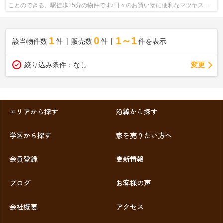
ことのできる、駅徒歩15分の物件です♪日々のお買い物に便利なマツヤスー
パー 大塚店が501m以内にあります♪ファ...
1
0
1～1
該当物件数
件
販売数
件
件を表示
変更
絞り込み条件：
なし
エリアから探す
沿線から探す
学区から探す
家を売りたい方へ
会員登録
更新情報
ブログ
お客様の声
会社概要
アクセス