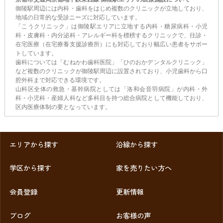
御陵駅周辺には内科・歯科をはじめ複数のクリニックが立地しており、
地域の日常的な受診ニーズに対応しています。
「こうクリニック」は御陵駅エリアに立地する内科・糖尿病科・小児
科・皮膚科・内分泌科・アレルギー科を標榜するクリニックで、往診・
在宅医療（在宅療養支援診療所）にも対応しており幅広い患者をサポー
トしています。
歯科については「むねかわ歯科医院」「ひのおかデンタルクリニック」
など複数のクリニックが御陵駅周辺に設置されており、小児歯科から口
腔外科まで対応できる環境です。
山科区全体の救急・基幹病院としては「洛和会音羽病院」が内科・外
科・小児科・産婦人科など多科目を持つ総合病院として機能しており、
区内医療体制の要となっています。
エリアから探す
沿線から探す
学区から探す
家を売りたい方へ
会員登録
更新情報
ブログ
お客様の声