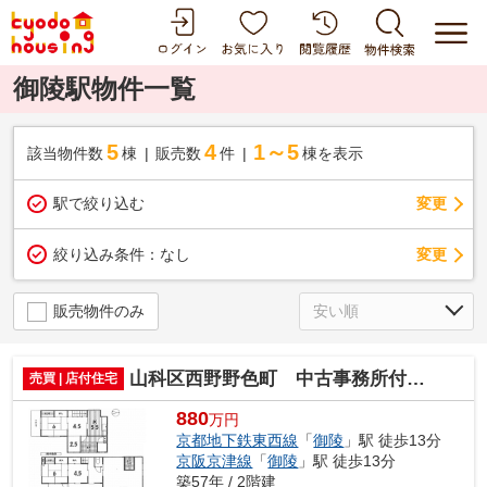
御陵駅物件一覧
5
4
1～5
該当物件数
棟
販売数
件
棟を表示
駅で絞り込む
変更
変更
絞り込み条件：
なし
販売物件のみ
山科区西野野色町 中古事務所付き住宅
売買 | 店付住宅
880
万円
京都地下鉄東西線
「
御陵
」駅 徒歩13分
京阪京津線
「
御陵
」駅 徒歩13分
築57年 / 2階建