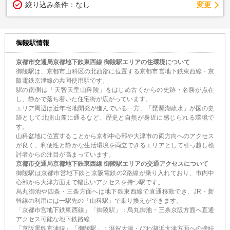
変更
絞り込み条件：
なし
御陵駅情報
京都市交通局京都地下鉄東西線 御陵駅エリアの住環境について
御陵駅は、京都市山科区の北西部に位置する京都市営地下鉄東西線・京
阪電鉄京津線の共同使用駅です。
駅の南側は「天智天皇山科陵」をはじめ古くからの史跡・名勝が点在
し、静かで落ち着いた住宅街が広がっています。
エリア周辺は近年宅地開発が進んでいる一方、「琵琶湖疏水」が国の史
跡として北側山麓に通るなど、歴史と自然が身近に感じられる環境で
す。
山科盆地に位置することから京都中心部や大津市の両方向へのアクセス
が良く、利便性と静かな生活環境を両立できるエリアとして引っ越し検
討者からの注目が高まっています。
京都市交通局京都地下鉄東西線 御陵駅エリアの交通アクセスについて
御陵駅は京都市営地下鉄と京阪電鉄の2路線が乗り入れており、市内中
心部から大津方面まで幅広いアクセスを持つ駅です。
烏丸御池や四条・三条方面へは地下鉄東西線で直通移動でき、JR・新
幹線の利用には一駅先の「山科駅」で乗り換えができます。
「京都市営地下鉄東西線」「御陵駅」：烏丸御池・三条京阪方面へ直通
アクセス可能な地下鉄路線
「京阪電鉄京津線」「御陵駅」：滋賀大津・びわ湖浜大津方面への接続