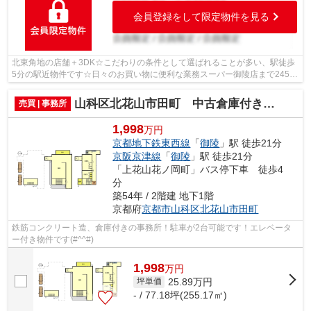
会員登録をして限定物件を見る
北東角地の店舗＋3DK☆こだわりの条件として選ばれることが多い、駅徒歩
5分の駅近物件です☆日々のお買い物に便利な業務スーパー御陵店まで245m
です☆薬や日用品を買うのに便利なスギ薬局...
山科区北花山市田町 中古倉庫付き事務所
売買 | 事務所
1,998
万円
京都地下鉄東西線
「
御陵
」駅 徒歩21分
京阪京津線
「
御陵
」駅 徒歩21分
「上花山花ノ岡町」バス停下車 徒歩4
分
築54年 / 2階建 地下1階
京都府
京都市山科区
北花山市田町
鉄筋コンクリート造、倉庫付きの事務所！駐車が2台可能です！エレベータ
ー付き物件です(#^^#)
1,998
万
円
25.89
万円
坪単価
- / 77.18坪(255.17㎡)