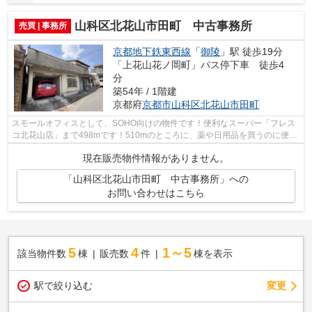
山科区北花山市田町 中古事務所
売買 | 事務所
京都地下鉄東西線
「
御陵
」駅 徒歩19分
「上花山花ノ岡町」バス停下車 徒歩4
分
築54年 / 1階建
京都府
京都市山科区
北花山市田町
スモールオフィスとして、SOHO向けの物件です！便利なスーパー「フレス
コ北花山店」まで498mです！510mのところに、薬や日用品を買うのに便利
なドラッグユタカ 山科北花山店があります...
現在販売物件情報がありません。
「山科区北花山市田町 中古事務所」への
お問い合わせはこちら
5
4
1～5
該当物件数
棟
販売数
件
棟を表示
駅で絞り込む
変更