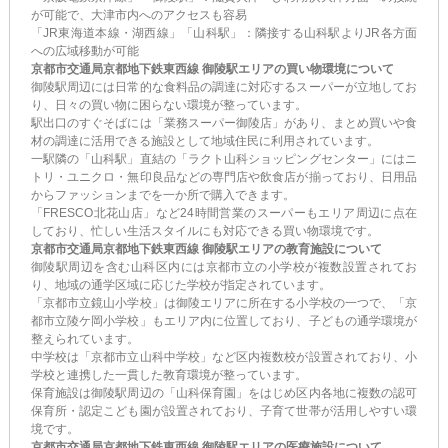
が可能で、大津市内へのアクセスも容易
「JR東海道本線・湖西線」「山科駅」：隣接する山科駅よりJR各方面
への広域移動が可能
京都市交通局京都地下鉄東西線 御陵駅エリアの買い物環境について
御陵駅周辺には日常的な食料品の調達に対応するスーパーが立地してお
り、日々の買い物に困らない環境が整っています。
駅出口のすぐそばには「業務スーパー御陵店」があり、まとめ買いや食
材の調達に活用できる施設として地域住民に利用されています。
一駅隣の「山科駅」直結の「ラクト山科ショッピングセンター」にはニ
トリ・ユニクロ・無印良品などの専門店や飲食店が揃っており、日用品
からファッションまでを一か所で購入できます。
「FRESCO北花山店」など24時間営業のスーパーもエリア周辺に点在
しており、忙しい生活スタイルにも対応できる買い物環境です。
京都市交通局京都地下鉄東西線 御陵駅エリアの教育施設について
御陵駅周辺を含む山科区内には京都市立の小学校が複数設置されてお
り、地域の通学区域に応じた学校が指定されています。
「京都市立鏡山小学校」は御陵エリアに所在する小学校の一つで、「京
都市立陵ケ岡小学校」もエリア内に位置しており、子どもの通学環境が
整えられています。
中学校は「京都市立山科中学校」など区内複数校が設置されており、小
学校と連携した一貫した教育環境が整っています。
保育施設は御陵駅周辺の「山科保育園」をはじめ区内各地に複数の認可
保育所・認定こども園が設置されており、子育て世帯が活用しやすい環
境です。
京都市交通局京都地下鉄東西線 御陵駅エリアの医療施設について