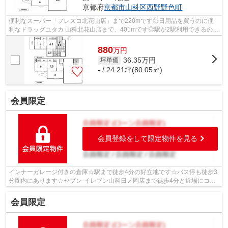
京都府
京都市山科区
西野野色町
便利なスーパー「フレスコ北花山店」まで220mです◎日用品を買うのに便
利なドラッグユタカ 山科北花山店まで、401mです◎駅が2駅利用できるので
利便性の高い物件です◎こちらの物件なら、...
880
万
円
36.35
万円
坪単価
- / 24.21坪(80.05㎡)
会員限定
会員登録をして限定物件を見る
インナーガレージ付きの倉庫☆駅まで徒歩4分の好立地です☆バス停も徒歩3
分圏内にあります☆セブン-イレブン山科日ノ岡店まで徒歩4分と近場にコン
ビニがあるのもポイント(^o^)
会員限定