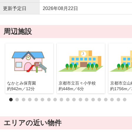
更新予定日
2026年08月22日
周辺施設
なかとみ保育園
京都市立百々小学校
京都市立山
約942m／12分
約448m／6分
約1756m／
エリアの近い物件