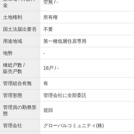
空無 / -
金
土地権利
所有権
国土法届出要否
不要
用途地域
第一種低層住居専用
地勢
-
棟総戸数 /
16戸 / -
販売戸数
管理組合有無
有
管理形態
管理会社に全部委託
管理員の勤務形
巡回
態
管理会社
グローバルコミュニティ(株)