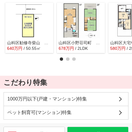
山科区勧修寺柴山 売地
山科区小野荘司町 中古戸建
640
万
円
/ 50.55㎡
678
万
円
/ 2LDK
580
万
円
/ 
こだわり特集
1000万円以下(戸建・マンション)特集
ペット飼育可(マンション)特集