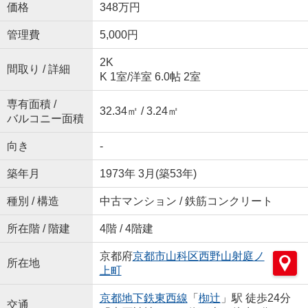
価格
348万円
管理費
5,000円
2K
間取り / 詳細
K 1室
/
洋室 6.0帖 2室
専有面積 /
32.34㎡ / 3.24㎡
バルコニー面積
向き
-
築年月
1973年 3月(築53年)
種別 / 構造
中古マンション / 鉄筋コンクリート
所在階 / 階建
4階 / 4階建
京都府
京都市山科区
西野山射庭ノ
所在地
上町
京都地下鉄東西線
「
椥辻
」駅 徒歩24分
交通