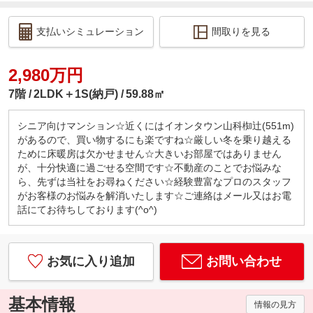
支払いシミュレーション
間取りを見る
2,980万円
7階
2LDK＋1S(納戸)
59.88㎡
シニア向けマンション☆近くにはイオンタウン山科椥辻(551m)
があるので、買い物するにも楽ですね☆厳しい冬を乗り越える
ために床暖房は欠かせません☆大きいお部屋ではありません
が、十分快適に過ごせる空間です☆不動産のことでお悩みな
ら、先ずは当社をお尋ねください☆経験豊富なプロのスタッフ
がお客様のお悩みを解消いたします☆ご連絡はメール又はお電
話にてお待ちしております(^o^)
お気に入り追加
お問い合わせ
基本情報
情報の見方