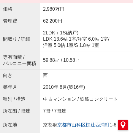
価格
2,980万円
管理費
62,200円
2LDK＋1S(納戸)
間取り / 詳細
LDK 13.6帖 1室
/
洋室 6.0帖 1室
/
洋室 5.0帖 1室
/
S 1.8帖 1室
専有面積 /
59.88㎡ / 10.58㎡
バルコニー面積
向き
西
築年月
2010年 8月(築16年)
種別 / 構造
中古マンション / 鉄筋コンクリート
所在階 / 階建
7階 / 7階建
所在地
京都府
京都市山科区
椥辻西浦町
1-6