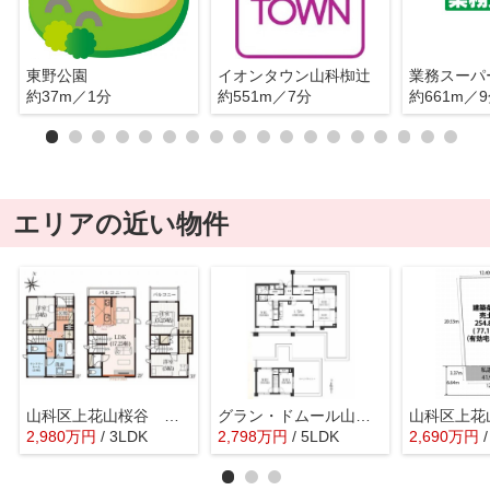
東野公園
イオンタウン山科椥辻
約37m／1分
約551m／7分
約661m／
エリアの近い物件
山科区上花山桜谷 新築戸建
グラン・ドムール山科（賃貸オーナーチェンジ）
2,980
万
円
/ 3LDK
2,798
万
円
/ 5LDK
2,690
万
円