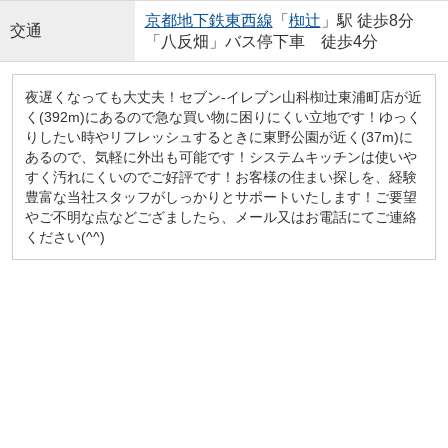
京都地下鉄東西線
「
椥辻
」駅 徒歩8分
交通
「八反畑」バス停下車 徒歩4分
夜遅くなっても大丈夫！セブン-イレブン山科椥辻東浦町店が近
く(392m)にあるので急な買い物に困りにくい立地です！ゆっく
りしたい時やリフレッシュするときに東野公園が近く(37m)に
あるので、気軽に外出も可能です！システムキッチンは使いや
すく汚れにくいのでご好評です！お客様の住まい探しを、経験
豊富な当社スタッフがしっかりとサポートいたします！ご要望
やご不明な点などござましたら、メール又はお電話にてご連絡
ください(^^)