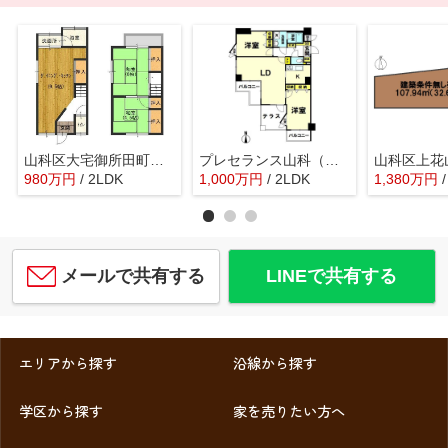
山科区大宅御所田町 中古戸建
プレセランス山科（賃貸オーナーチェンジ）
980
万
円
/ 2LDK
1,000
万
円
/ 2LDK
1,380
万
円
メールで共有する
LINEで共有する
エリアから探す
沿線から探す
学区から探す
家を売りたい方へ