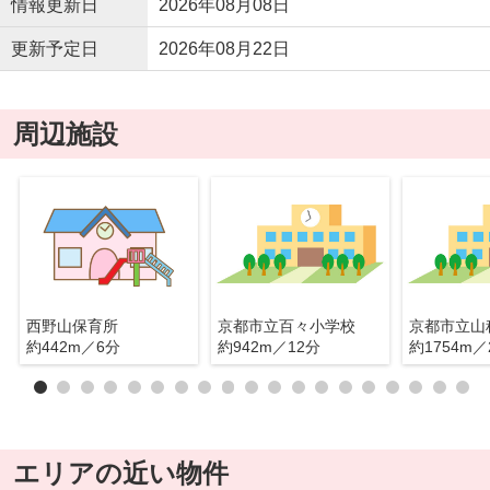
情報更新日
2026年08月08日
更新予定日
2026年08月22日
周辺施設
西野山保育所
京都市立百々小学校
京都市立山
約442m／6分
約942m／12分
約1754m／
エリアの近い物件