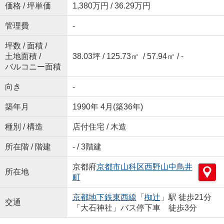
価格 / 坪単価
1,380万円 / 36.29万円
管理費
-
坪数 / 面積 /
土地面積 /
38.03坪 / 125.73㎡ / 57.94㎡ / -
バルコニー面積
向き
-
築年月
1990年 4月(築36年)
種別 / 構造
店付住宅 / 木造
所在階 / 階建
- / 3階建
京都府
京都市山科区
西野山中鳥井
所在地
町
京都地下鉄東西線
「
椥辻
」駅 徒歩21分
交通
「大石神社」バス停下車 徒歩3分