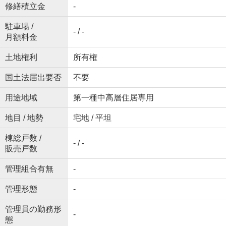
修繕積立金
-
駐車場 /
- / -
月額料金
土地権利
所有権
国土法届出要否
不要
用途地域
第一種中高層住居専用
地目 / 地勢
宅地 / 平坦
棟総戸数 /
- / -
販売戸数
管理組合有無
-
管理形態
-
管理員の勤務形
-
態