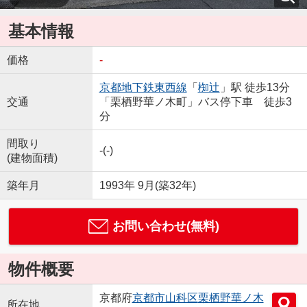
基本情報
価格
-
京都地下鉄東西線
「
椥辻
」駅 徒歩13分
交通
「栗栖野華ノ木町」バス停下車 徒歩3
分
間取り
-(-)
(建物面積)
築年月
1993年 9月(築32年)
お問い合わせ(無料)
物件概要
京都府
京都市山科区
栗栖野華ノ木
所在地