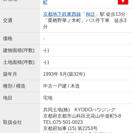
町
京都地下鉄東西線
「
椥辻
」駅 徒歩13分
交通
「栗栖野華ノ木町」バス停下車 徒歩3
分
価格
-
建物面積(坪数)
-(-)
土地面積(坪数)
-(-)
築年月
1993年 9月(築32年)
種別 / 構造
中古一戸建 / 木造
地目
宅地
共同土地(株) KYODOハウジング
京都府京都市山科区北花山中道町5-8
取扱会社
TEL:075-501-0023
京都府知事 (15) 第2253号