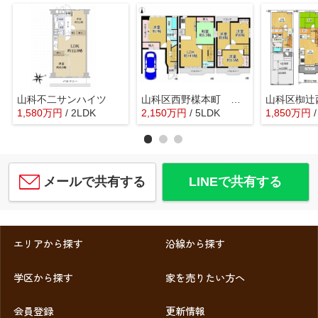
山科不二サンハイツ
山科区西野楳本町 中古戸建
1,580
万
円
/ 2LDK
2,150
万
円
/ 5LDK
1,850
万
円
メールで共有する
LINEで共有する
エリアから探す
沿線から探す
学区から探す
家を売りたい方へ
会員登録
更新情報