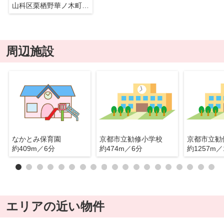
山科区栗栖野華ノ木町 中古戸建
周辺施設
なかとみ保育園
京都市立勧修小学校
京都市立勧
約409m／6分
約474m／6分
約1257m／
エリアの近い物件