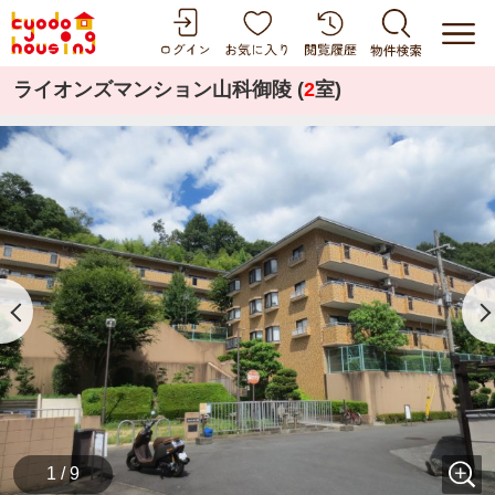
ライオンズマンション山科御陵 (
2
室)
1 / 9