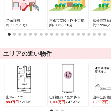
光保育園
京都市立陵ケ岡小学校
京都市立花
約693m／9分
約788m／10分
約1199m／
エリアの近い物件
山科ハイツ
山科区四ノ宮大将軍町 売地（建築条件付き）
880
万
円
/ 2LDK
1,100
万
円
/ 47.37㎡
1,280
万
円