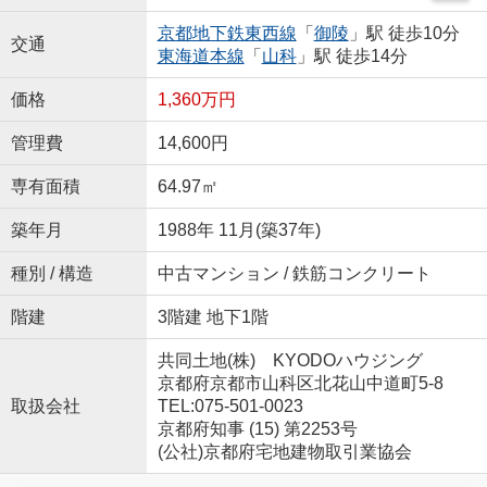
京都地下鉄東西線
「
御陵
」駅 徒歩10分
交通
東海道本線
「
山科
」駅 徒歩14分
価格
1,360万円
管理費
14,600円
専有面積
64.97㎡
築年月
1988年 11月(築37年)
種別 / 構造
中古マンション / 鉄筋コンクリート
階建
3階建 地下1階
共同土地(株) KYODOハウジング
京都府京都市山科区北花山中道町5-8
取扱会社
TEL:075-501-0023
京都府知事 (15) 第2253号
(公社)京都府宅地建物取引業協会