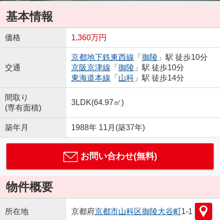
基本情報
価格
1,360万円
京都地下鉄東西線
「
御陵
」駅 徒歩10分
交通
京阪京津線
「
御陵
」駅 徒歩10分
東海道本線
「
山科
」駅 徒歩14分
間取り
3LDK(64.97㎡)
(専有面積)
築年月
1988年 11月(築37年)
お問い合わせ(無料)
物件概要
所在地
京都府
京都市山科区
御陵大谷町
1-1